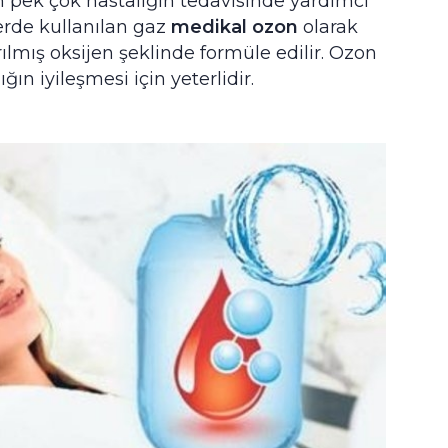
n pek çok hastalığın tedavisinde yardımcı
erde kullanılan gaz
medikal ozon
olarak
rılmış oksijen şeklinde formüle edilir. Ozon
ın iyileşmesi için yeterlidir.