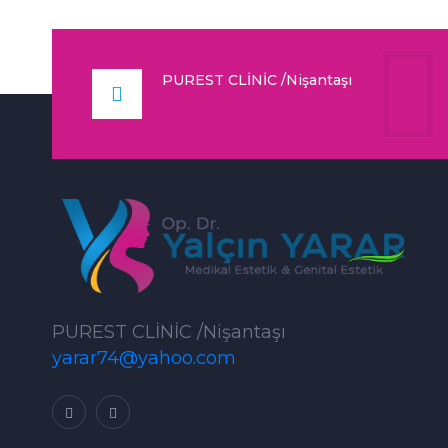
PUREST CLİNİC /Nişantaşı
PUREST CLİNİC /Nişantaşı
yarar74@yahoo.com