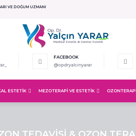
LARI VE DOĞUM UZMANI
FACEBOOK
ar_
@opdryalcinyarar
AL ESTETIK
MEZOTERAPI VE ESTETIK
OZONTERAPI
ZON TEDAVISI & OZON TERA