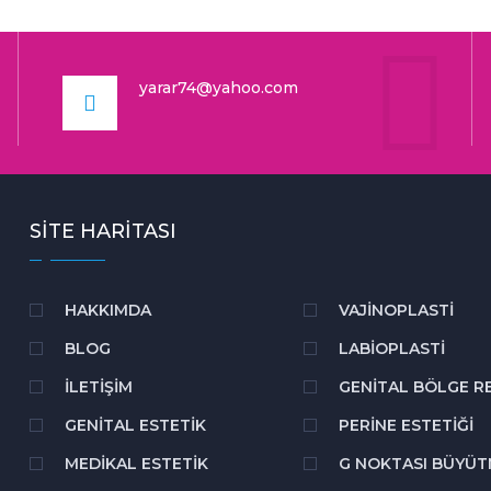
yarar74@yahoo.com
SITE HARITASI
HAKKIMDA
VAJINOPLASTI
BLOG
LABIOPLASTI
İLETIŞIM
GENITAL BÖLGE R
GENITAL ESTETIK
PERINE ESTETIĞI
MEDIKAL ESTETIK
G NOKTASI BÜYÜ