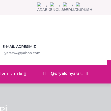
E-MAIL ADRESIMIZ
yarar74@yahoo.com
@dryalcinyarar_
 VE ESTETIK
PI