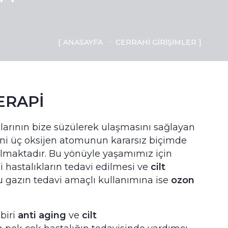
ANASAYFA
CERRAHI GIRIŞIMLER
ERAPI
larının bize süzülerek ulaşmasını sağlayan
mini üç oksijen atomunun kararsız biçimde
lmaktadır. Bu yönüyle yaşamımız için
hastalıkların tedavi edilmesi ve
cilt
u gazın tedavi amaçlı kullanımına ise
ozon
 biri
anti aging
ve
cilt