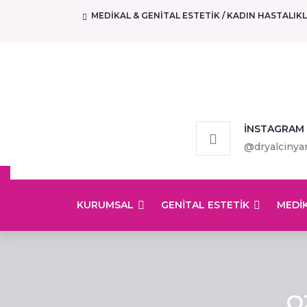
MEDIKAL & GENITAL ESTETIK / KADIN HASTALIK
İNSTAGRAM
@dryalcinyar
KURUMSAL
GENITAL ESTETIK
MEDIK
O